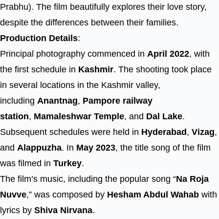
Prabhu). The film beautifully explores their love story,
despite the differences between their families.
Production Details
:
Principal photography commenced in
April 2022
, with
the first schedule in
Kashmir
. The shooting took place
in several locations in the Kashmir valley,
including
Anantnag
,
Pampore railway
station
,
Mamaleshwar Temple
, and
Dal Lake
.
Subsequent schedules were held in
Hyderabad
,
Vizag
,
and
Alappuzha
. In
May 2023
, the title song of the film
was filmed in
Turkey
.
The film’s music, including the popular song “
Na Roja
Nuvve
,” was composed by
Hesham Abdul Wahab
with
lyrics by
Shiva Nirvana
.