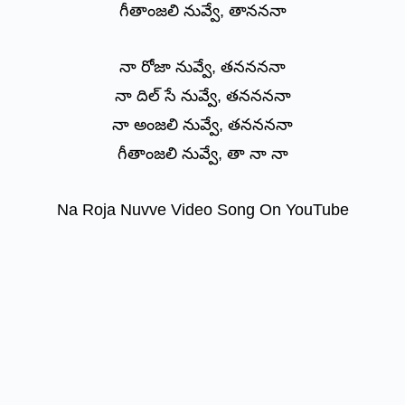
గీతాంజలి నువ్వే, తానననా
నా రోజా నువ్వే, తననననా
నా దిల్ సే నువ్వే, తననననా
నా అంజలి నువ్వే, తననననా
గీతాంజలి నువ్వే, తా నా నా
Na Roja Nuvve Video Song On YouTube