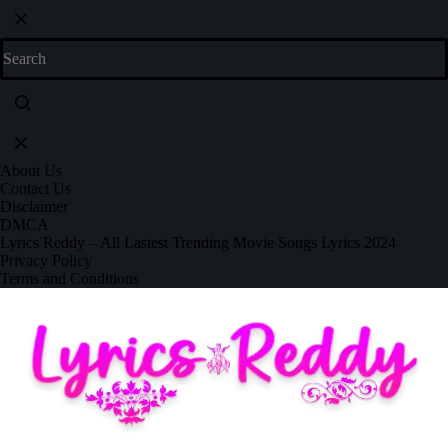
About Us
Contact Us
Disclaimer
DMCA
Lyrics Reddy – All Lastest Trending Movie Songs Lyrics 2024
Privacy Policy
Terms and Conditions