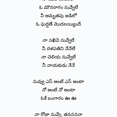
ఓ మౌనరాగం నువ్వేలే
నీ అమృతపు జడిలో
ఓ ఘర్షణే మొదలయ్యిందే
నా సఖివి నువ్వేలే
నీ దళపతిని నేనేలే
నా చెలియ నువ్వేలే
నీ నాయకుడు నేనే
నువ్వు ఎస్ అంటే ఎస్ అంటా
నో అంటే నో అంటా
ఓకే బంగారం ఊ ఊ
నా రోజా నువ్వే, తననననా