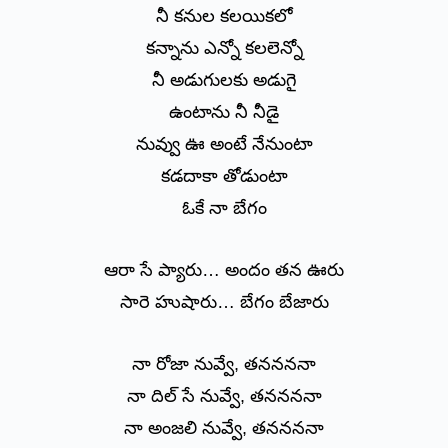
నీ కనుల కలయికలో
కన్నాను ఎన్నో కలలెన్నో
నీ అడుగులకు అడుగై
ఉంటాను నీ నీడై
నువ్వు ఊ అంటే నేనుంటా
కడదాకా తోడుంటా
ఓకే నా బేగం
ఆరా సే ప్యారు… అందం తన ఊరు
సారె హుషారు… బేగం బేజారు
నా రోజా నువ్వే, తననననా
నా దిల్ సే నువ్వే, తననననా
నా అంజలి నువ్వే, తననననా