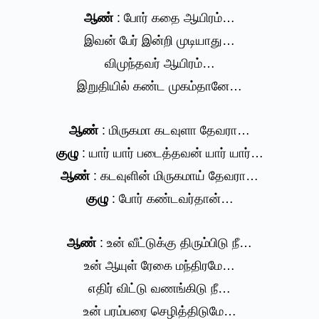
ஆண்
: போர் கதை ஆயிரம்…
இவன் பேர் இன்றி முடியாது…
விமுந்தவர் ஆயிரம்…
இறுதியில் கண்ட முகம்தானே…
ஆண்
: மிருகமா கடவுளா தேவரா…
குழு
: யார் யார் படைத்தவன் யார் யார்…
ஆண்
: கடவுளின் மிருகமாய் தேவரா…
குழு
: போர் கண்டவர்தான்…
ஆண்
: உன் வீட்டுக்கு திரும்பிடு நீ…
உன் ஆயுள் ரேகை மந்திரமே…
எதிர் விட்டு வணங்கிடு நீ…
உன் பரம்பரை செழித்திடுமே…