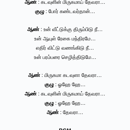
ஆண்
: கடவுளின் மிருகமாய் தேவரா…
குழு
: போர் கண்டவர்தான்…
ஆண்
: உன் வீட்டுக்கு திரும்பிடு நீ…
உன் ஆயுள் ரேகை மந்திரமே…
எதிர் விட்டு வணங்கிடு நீ…
உன் பரம்பரை செழித்திடுமே…
ஆண்
: மிருகமா கடவுளா தேவரா…
குழு
: ஓஹே ஹே…
ஆண்
: கடவுளின் மிருகமாய் தேவரா…
குழு
: ஓஹே ஹே…
ஆண்
: தேவரா…