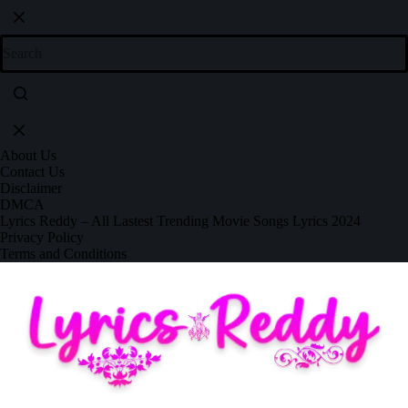
About Us
Contact Us
Disclaimer
DMCA
Lyrics Reddy – All Lastest Trending Movie Songs Lyrics 2024
Privacy Policy
Terms and Conditions