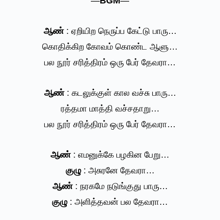
—
BGM
—
ஆண்
: ஏறியிற நெருப்ப கேட்டு பாரு…
கொதிக்கிற கோவம் கொண்ட ஆளு…
பல நூர் சரித்திரம் ஒரு பேர் தேவரா…
ஆண்
: கடலுக்குள் கால வச்சு பாரு…
ரத்தமா மாத்தி வச்சதாறு…
பல நூர் சரித்திரம் ஒரு பேர் தேவரா…
ஆண்
: எமனுக்கே பழகின பேறு…
குழு
: அசுரனே தேவரா…
ஆண்
: நரகமே நடுங்குது பாரு…
குழு
: அளித்தவன் பல தேவரா…