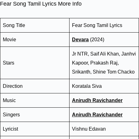
Fear Song Tamil Lyrics More Info
Song Title
Fear Song Tamil Lyrics
Movie
Devara
(2024)
Jr NTR, Saif Ali Khan, Janhvi
Stars
Kapoor, Prakash Raj,
Srikanth, Shine Tom Chacko
Direction
Koratala Siva
Music
Anirudh Ravichander
Singers
Anirudh Ravichander
Lyricist
Vishnu Edavan