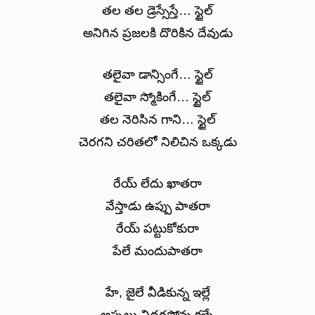
తల తల డ్రెస్సేస్తే… స్టైల్
అనిగిన ప్రజలకి దొరికిన దేవుడు
తలైవా డాన్సింగే… స్టైల్
తలైవా స్మోకింగే… స్టైల్
తల నెరిసిన గాని… స్టైల్
చెరగని చరితలో నిలిచిన ఒక్కడు
రేయ్ లేదు ఖాతరా
వేస్తాడు ఉప్పు పాతరా
రేయ్ పట్టుకోకురా
పేలే మందుపాతరా
హే, జైలే వీడికున్న ఇల్లే