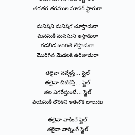
తరతర తరముల సూపర్ స్టారురా
మనిషిని మనిషిగ చూస్తాడురా
మనసుకి మనసుని ఇస్తాడురా
గడబిడ జరిగితే లేస్తాడురా
మొరిగిన మెడలకి ఉరితాడురా
తలైవా నవ్వేస్తే… స్టైల్
తలైవా చిటికేస్తే… స్టైల్
తల ఎగరేస్తుంటే… స్టైల్
వయసుకి దొరకని ఇతనొక బాలుడు
తలైవా వాకింగే స్టైల్
తలైవా వార్నింగే స్టైల్