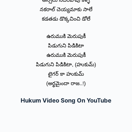
అస్సలు నిదరపోవు కళ్ళే
నకరాల్ చెయ్యమాకు సాలే
కడతడు డొక్కచించి డోలే
ఉరుముకి మెరుపుకీ
పిడుగుని పిడికిటా
ఉరుముకి మెరుపుకీ
పిడుగుని పిడికిటా, (హుకుమ్)
టైగర్ కా హుకుమ్
(అర్థమైందా రాజ..!)
Hukum Video Song On YouTube