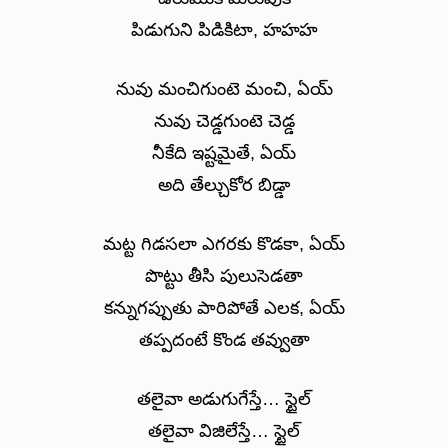
పిడుగుని పిడికిటా, హహహ
నువు మంచిగుంటె మంచి, ఏయ్
నువు చెడ్డగుంటె చెడ్డ
నీకేది ఇష్టమైతే, ఏయ్
అది తేల్చుకోర బిడ్డా
మట్ట గిడసలా ఎగరకు కొడకా, ఏయ్
పొట్టు తీసి పులుసెడతా
కన్నుగప్పుతు పారిపోతే ఎలక, ఏయ్
తప్పదంటే కొండ తవ్వుతా
తలైవా అడుగుగేస్తే… స్టైల్
తలైవా విజిలేస్తే… స్టైల్