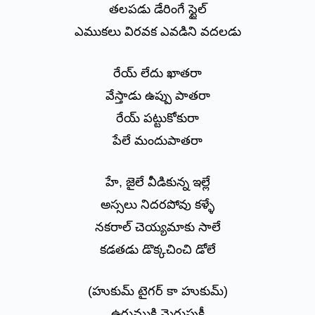
తలపడు డేరింగే స్టైల్
ఎముకలు విరవక ఎవడిని వదలడు
రేయ్ లేదు ఖాతరా
వేస్తాడు ఉప్పు పాతరా
రేయ్ పట్టుకోకురా
పేలే మందుపాతరా
హే, జైలే వీడికున్న ఇల్లే
అస్సలు నిదరపోవు కళ్ళే
నకరాల్ చెయ్యమాకు సాలే
కడతడు డొక్కచించి డోలే
(హుకుమ్ టైగర్ కా హుకుమ్)
ఉరుముకి మెరుపుకీ