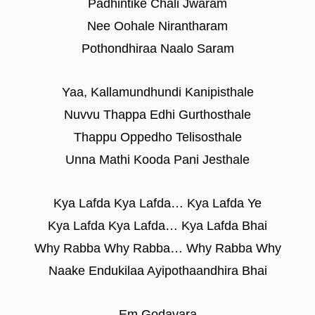
Padhintike Chali Jwaram
Nee Oohale Nirantharam
Pothondhiraa Naalo Saram
Yaa, Kallamundhundi Kanipisthale
Nuvvu Thappa Edhi Gurthosthale
Thappu Oppedho Telisosthale
Unna Mathi Kooda Pani Jesthale
Kya Lafda Kya Lafda… Kya Lafda Ye
Kya Lafda Kya Lafda… Kya Lafda Bhai
Why Rabba Why Rabba… Why Rabba Why
Naake Endukilaa Ayipothaandhira Bhai
Em Godavara