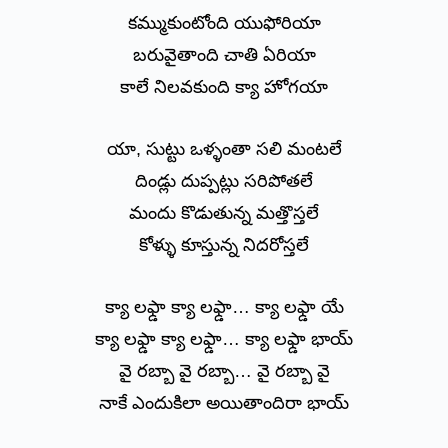
కమ్ముకుంటోంది యుఫోరియా
బరువైతాంది చాతి ఏరియా
కాలే నిలవకుంది క్యా హోగయా
యా, సుట్టు ఒళ్ళంతా సలి మంటలే
దిండ్లు దుప్పట్లు సరిపోతలే
మందు కొడుతున్న మత్తొస్తలే
కోళ్ళు కూస్తున్న నిదరోస్తలే
క్యా లఫ్డా క్యా లఫ్డా… క్యా లఫ్డా యే
క్యా లఫ్డా క్యా లఫ్డా… క్యా లఫ్డా భాయ్
వై రబ్బా వై రబ్బా… వై రబ్బా వై
నాకే ఎందుకిలా అయితాందిరా భాయ్