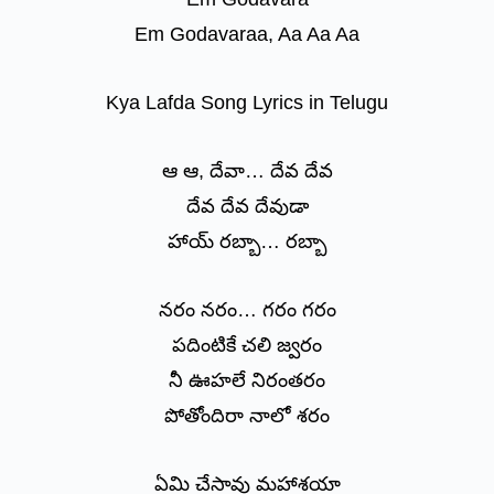
Em Godavaraa, Aa Aa Aa
Kya Lafda Song Lyrics in Telugu
ఆ ఆ, దేవా… దేవ దేవ
దేవ దేవ దేవుడా
హాయ్ రబ్బా… రబ్బా
నరం నరం… గరం గరం
పదింటికే చలి జ్వరం
నీ ఊహలే నిరంతరం
పోతోందిరా నాలో శరం
ఏమి చేసావు మహాశయా