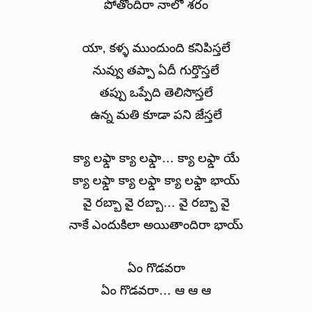
పోతోందిరా నాలో శరం
యా, కళ్ళ ముందుంది కనిపిస్తలే
నువ్వు తప్పా ఏదీ గుర్తొస్తలే
తప్పు ఒప్పేది తెలిసొస్తలే
ఉన్న మతి కూడా పని జేస్తలే
క్యా లఫ్డా క్యా లఫ్డా… క్యా లఫ్డా యే
క్యా లఫ్డా క్యా లఫ్డా క్యా లఫ్డా భాయ్
వై రబ్బా వై రబ్బా… వై రబ్బా వై
నాకే ఎందుకిలా అయితాందిరా భాయ్
ఏం గొడవరా
ఏం గొడవరా… ఆ ఆ ఆ