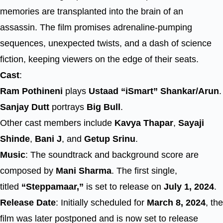
memories are transplanted into the brain of an
assassin. The film promises adrenaline-pumping
sequences, unexpected twists, and a dash of science
fiction, keeping viewers on the edge of their seats.
Cast
:
Ram Pothineni
plays
Ustaad “iSmart” Shankar/Arun
.
Sanjay Dutt
portrays
Big Bull
.
Other cast members include
Kavya Thapar
,
Sayaji
Shinde
,
Bani J
, and
Getup Srinu
.
Music
: The soundtrack and background score are
composed by
Mani Sharma
. The first single,
titled
“Steppamaar,”
is set to release on
July 1, 2024
.
Release Date
: Initially scheduled for
March 8, 2024
, the
film was later postponed and is now set to release