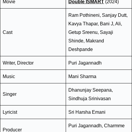
Movie
Double ISMART
(2024)
Ram Pothineni, Sanjay Dutt,
Kavya Thapar, Bani J, Ali,
Cast
Getup Sreenu, Sayaji
Shinde, Makrand
Deshpande
Writer, Director
Puri Jagannadh
Music
Mani Sharma
Dhanunjay Seepana,
Singer
Sindhuja Srinivasan
Lyricist
Sri Harsha Emani
Puri Jagannadh, Charmme
Producer