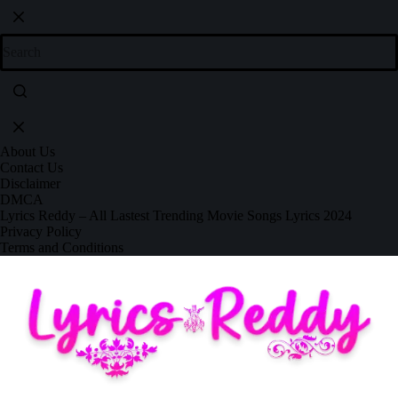
About Us
Contact Us
Disclaimer
DMCA
Lyrics Reddy – All Lastest Trending Movie Songs Lyrics 2024
Privacy Policy
Terms and Conditions