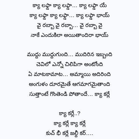
క్యా లఫ్డా క్యా లఫ్డా… క్యా లఫ్డా యే
క్యా లఫ్డా క్యా లఫ్డా… క్యా లఫ్డా భాయ్
వై రబ్బా వై రబ్బా… వై రబ్బా వై
నాకే ఎందుకిలా అయితాందిరా భాయ్
ముద్దు ముద్దుగుంది… ముదిరిన ఇబ్బంది
చెవిలో ఎన్నో చిలిపిగా అంటోంది
ఏ మాటకామాట… అమ్మాయి అదిరింది
అంగుళం దూరమైతే ఆగమాగమైతాంది
సుత్తాంటే గొంతెండి పోతాందే… క్యా కర్లే
క్యా కర్లే..?
క్యా కర్లే క్యా కర్లే
కుచ్ భీ కర్లే జల్దీ కర్….