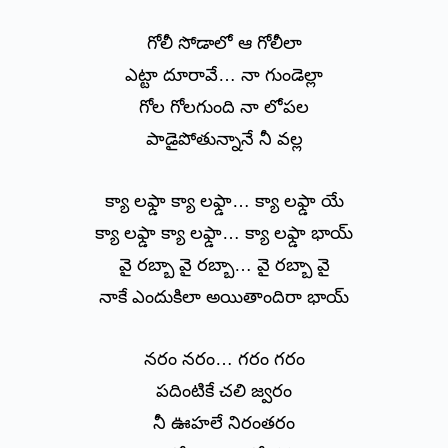
గోలీ సోడాలో ఆ గోలీలా
ఎట్టా దూరావే… నా గుండెల్లా
గోల గోలగుంది నా లోపల
పాడైపోతున్నానే నీ వల్ల
క్యా లఫ్డా క్యా లఫ్డా… క్యా లఫ్డా యే
క్యా లఫ్డా క్యా లఫ్డా… క్యా లఫ్డా భాయ్
వై రబ్బా వై రబ్బా… వై రబ్బా వై
నాకే ఎందుకిలా అయితాందిరా భాయ్
నరం నరం… గరం గరం
పదింటికే చలి జ్వరం
నీ ఊహలే నిరంతరం