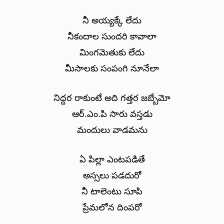
నీ అయ్యక్కే లేదు
నీకందాల సుందరి కావాలా
మింగమెతుకు లేదు
మీసాలకు సంపంగి నూనేలా
నిద్దర రాకుంటే అది గత్తర జబ్బేమో
ఆర్.ఎం.పి సారు వస్తడు
మందులు వాడమను
ఏ పిల్లా ఎంటపడితే
అస్సలు పడదురో
నీ టాలెంటు సూపి
ప్రేమలోన దింపరో