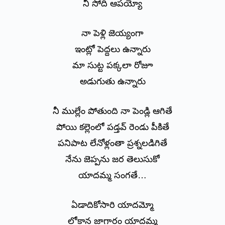
నీ సోది ఆపయ్యో
నా పెళ్లి జెయ్యంగా
ఇంట్లో పెద్దలు ఉన్నారు
మా సుట్ట పక్కలా రోజూ
అడుగుతు ఉన్నారు
నీ ముల్లేం పోతుంది నా పెండ్లి ఆగితే
పోయి కల్లెంలో పడ్తవ్ రెండు పీకితే
పనిపాట లేనోళ్లంతా ప్రశ్నలడిగితే
నేను జెప్పను జర తెలుసుకో
యాదమ్మ సంగతే…
ఏడాదికోసారి యాదమ్మో
లోకాన జాగారం యాదమ్మ