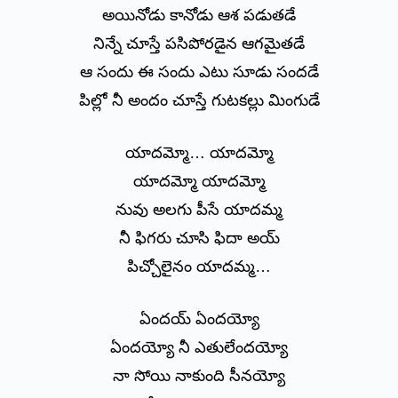
అయినోడు కానోడు ఆశ పడుతడే
నిన్నే చూస్తే పసిపోరడైన ఆగమైతడే
ఆ సందు ఈ సందు ఎటు సూడు సందడే
పిల్లో నీ అందం చూస్తే గుటకల్లు మింగుడే
యాదమ్మో… యాదమ్మో
యాదమ్మో యాదమ్మో
నువు అలగు పీసే యాదమ్మ
నీ ఫిగరు చూసి ఫిదా అయ్
పిచ్చోలైనం యాదమ్మ…
ఏందయ్ ఏందయ్యో
ఏందయ్యో నీ ఎతులేందయ్యో
నా సోయి నాకుంది సీనయ్యో