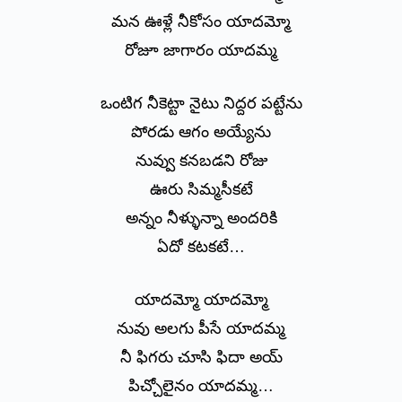
మన ఊళ్లే నీకోసం యాదమ్మో
రోజూ జాగారం యాదమ్మ
ఒంటిగ నీకెట్టా నైటు నిద్దర పట్టేను
పోరడు ఆగం అయ్యేను
నువ్వు కనబడని రోజు
ఊరు సిమ్మసీకటే
అన్నం నీళ్ళున్నా అందరికి
ఏదో కటకటే…
యాదమ్మో యాదమ్మో
నువు అలగు పీసే యాదమ్మ
నీ ఫిగరు చూసి ఫిదా అయ్
పిచ్చోలైనం యాదమ్మ…