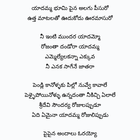
యాదమ్మ భూమి పైన అలగు పీసురో
ఉత్త మాటలతో ఊదుకోదు ఊరమాసురో
నీ ఇంటి ముందర యాదమ్మో
రోజంతా దండోరా యాదమ్మ
ఎమ్మెల్యేలకన్నా ఎక్కువ
నీ ఎనక సాగేనే జాతరా
పెండ్లి కానోళ్ళకు పిల్లో నువ్వే కావాలే
పెళ్ళైపోయినోళ్ళు ఉన్నదంతా నీకిచ్చి ఏలాలే
శ్రీదేవి సౌందర్య రోజులప్పుడూ
ఏది ఏమైనా యాదమ్మ రోజులిప్పుడు
పైపైన అందాలు ఓరయ్యో