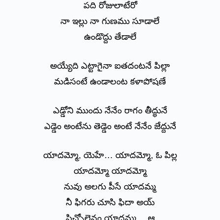
పది రోజులాటేరో
నా ఇల్లు నా గుణము సూడాలే
ఉండొద్దు తేడాలే
అయ్యేది ఎట్టాగైనా ఐతదంటనే పిల్లా
మడిసంటే ఉండాలంట కళాపోషణే
ఎడ్డోని ముందు నేనేం రాగం తీద్ధునే
ఎడ్డెం అంటేను తెడ్డెం అంటే నేనేం జేద్దునే
యాదమ్మో, యెహే… యాదమ్మో, ఓ పిల్ల
యాదమ్మో యాదమ్మో
నువు అలగు పీసే యాదమ్మ
నీ ఫిగరు చూసి ఫిదా అయ్
పిచ్చోలైనం యాదమ్మ… ఆ