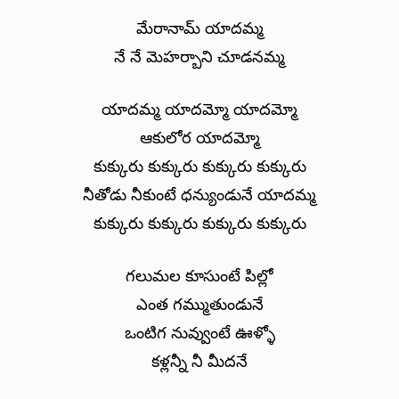
మేరానామ్ యాదమ్మ
నే నే మెహర్బాని చూడనమ్మ
యాదమ్మ యాదమ్మో యాదమ్మో
ఆకులోర యాదమ్మో
కుక్కురు కుక్కురు కుక్కురు కుక్కురు
నీతోడు నీకుంటే ధన్యుండునే యాదమ్మ
కుక్కురు కుక్కురు కుక్కురు కుక్కురు
గలుమల కూసుంటే పిల్లో
ఎంత గమ్ముతుండునే
ఒంటిగ నువ్వుంటే ఊళ్ళో
కళ్లన్నీ నీ మీదనే