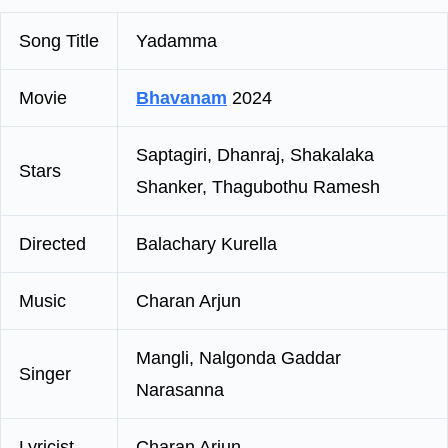
Song Title
Yadamma
Movie
Bhavanam
2024
Saptagiri, Dhanraj, Shakalaka
Stars
Shanker, Thagubothu Ramesh
Directed
Balachary Kurella
Music
Charan Arjun
Mangli, Nalgonda Gaddar
Singer
Narasanna
Lyricist
Charan Arjun