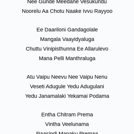
Nee Gunde Meedane Vesukundu
Noorelu Aa Chotu Naake Ivvu Rayyoo
Ee Daariloni Gandagolale
Mangala Vaayidyaluga
Chuttu Vinipisthunna Ee Allarulevo
Mana Pelli Manthraluga
Atu Vaipu Neevu Nee Vaipu Nenu
Veseti Adugule Yedu Adugulani
Yedu Janamalaki Yekamai Podama
Entha Chitram Prema
Vintha Veelunama
Raasindi Manaku Premaa