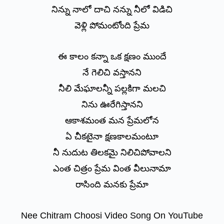
నిన్ను నాలో దాచి నన్ను నీలో విడిచి
వెళ్లి పోమంటోంది ప్రేమ
ఈ కాలం కన్నా ఒక క్షణం ముందే
నే గెలిచి వస్తానని
నీలి మేఘాలన్నీ పల్లకిగా మలచి
నిను ఊరేగిస్తానని
ఆకాశమంత మన ప్రేమలోన
ఏ చీకటైనా క్షణకాలమంటూ
నీ నుదుట తిలకమై నిలిచిపోవాలని
ఎంత చిత్రం ప్రేమ వింత వీలునామా
రాసింది మనకు ప్రేమా
Nee Chitram Choosi Video Song On YouTube