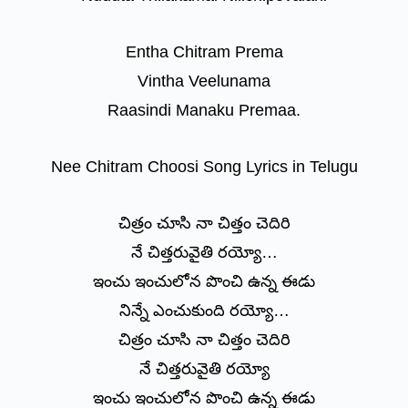
Entha Chitram Prema
Vintha Veelunama
Raasindi Manaku Premaa.
Nee Chitram Choosi Song Lyrics in Telugu
చిత్రం చూసి నా చిత్తం చెదిరి
నే చిత్తరువైతి రయ్యో…
ఇంచు ఇంచులోన పొంచి ఉన్న ఈడు
నిన్నే ఎంచుకుంది రయ్యో…
చిత్రం చూసి నా చిత్తం చెదిరి
నే చిత్తరువైతి రయ్యో
ఇంచు ఇంచులోన పొంచి ఉన్న ఈడు