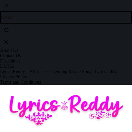
About Us
Contact Us
Disclaimer
DMCA
Lyrics Reddy – All Lastest Trending Movie Songs Lyrics 2024
Privacy Policy
Terms and Conditions