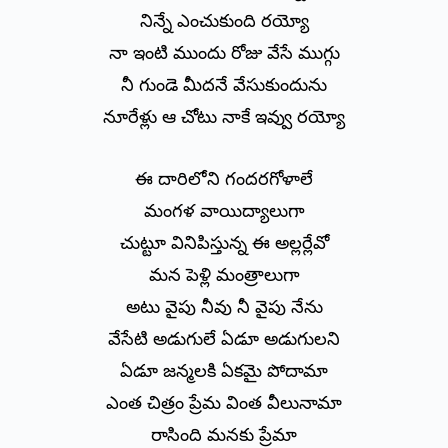
నిన్నే ఎంచుకుంది రయ్యో
నా ఇంటి ముందు రోజు వేసే ముగ్గు
నీ గుండె మీదనే వేసుకుందును
నూరేళ్లు ఆ చోటు నాకే ఇవ్వు రయ్యో
ఈ దారిలోని గందరగోళాలే
మంగళ వాయిద్యాలుగా
చుట్టూ వినిపిస్తున్న ఈ అల్లర్లేవో
మన పెళ్లి మంత్రాలుగా
అటు వైపు నీవు నీ వైపు నేను
వేసేటి అడుగులే ఏడూ అడుగులని
ఏడూ జన్మలకి ఏకమై పోదామా
ఎంత చిత్రం ప్రేమ వింత వీలునామా
రాసింది మనకు ప్రేమా