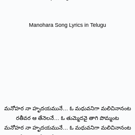
Manohara Song Lyrics in Telugu
మనోహర నా హృదయమునే… ఓ మధువనిగా మలిచినానంట
రతీవర ఆ తేనెలనే… ఓ తుమ్మెదవై తాగి పొమ్మంట
మనోహర నా హృదయమునే… ఓ మధువనిగా మలిచినానంట