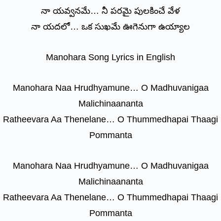
నా యవ్వనమే… నీ పరమై పులకించే వేళ
నా యదలో… ఒక సుఖమే ఊగెనుగా ఉయ్యాల
Manohara Song Lyrics in English
Manohara Naa Hrudhyamune… O Madhuvanigaa
Malichinaananta
Ratheevara Aa Thenelane… O Thummedhapai Thaagi
Pommanta
Manohara Naa Hrudhyamune… O Madhuvanigaa
Malichinaananta
Ratheevara Aa Thenelane… O Thummedhapai Thaagi
Pommanta