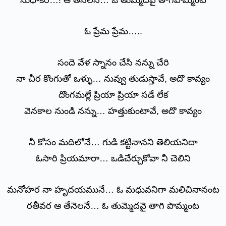
సుధాకర…! ఆ తేనెలనే… ఓ తుమ్మెదవై తాగిపొమ్మంట
ఓ ప్రేమ ప్రేమ…..
సందె వేళ స్నానం చేసి నన్ను చేరి
నా చీర కొంగుతో ఒళ్ళు… నువ్వు తుడుస్తావే, అదొ కావ్యం
దొంగమల్లే ప్రియా ప్రియా సడే లేక
వెనకాల నుండి నన్ను… హత్తుకుంటావే, అదొ కావ్యం
నీ కోసం మదిలోనే… గుడి కట్టినానని తెలియనిదా
ఓసారి ప్రియమారా… ఒడిచేర్చుకోవా నీ చెలిని
మనోహర నా హృదయమునే… ఓ మధువనిగా మలిచినానంట
రతీవర ఆ తేనెలనే… ఓ తుమ్మెదవై తాగి పొమ్మంట