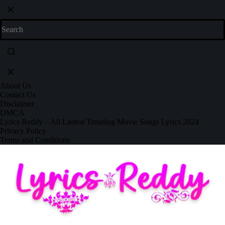
About Us
Contact Us
Disclaimer
DMCA
Lyrics Reddy – All Lastest Trending Movie Songs Lyrics 2024
Privacy Policy
Terms and Conditions