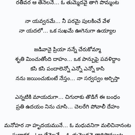
రతీవర ఆ తేనెలనే… ఓ తుమ్మెదవై తాగి పొమ్మంట
నా యవ్వనమే… నీ పరమై పులకించే వేళ
నా యదలో… ఒక సుఖమే ఊగెనుగా ఉయ్యాల
జడివానై ప్రియా నన్నే చేరుకోమ్మా
శృతి మించుతోంది దాహం… ఒక పాన్పుపై పవళిద్దాం
కసి కసి పందాలెన్నో ఎన్నో ఎన్నో కాసి
నను జయించుకుంటే నేస్తం… నా సర్వస్వం అర్పిస్తా
ఎన్నటికి మాయదుగా… చిగురాకు తొడిగే ఈ బంధం
ప్రతి ఉదయం నిను చూసి… చెలరేగి పోవాలీ దేహం
మనోహర నా హృదయమునే… ఓ మధువనిగా మలిచినానంట