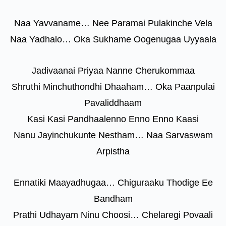
Naa Yavvaname… Nee Paramai Pulakinche Vela
Naa Yadhalo… Oka Sukhame Oogenugaa Uyyaala
Jadivaanai Priyaa Nanne Cherukommaa
Shruthi Minchuthondhi Dhaaham… Oka Paanpulai
Pavaliddhaam
Kasi Kasi Pandhaalenno Enno Enno Kaasi
Nanu Jayinchukunte Nestham… Naa Sarvaswam
Arpistha
Ennatiki Maayadhugaa… Chiguraaku Thodige Ee
Bandham
Prathi Udhayam Ninu Choosi… Chelaregi Povaali