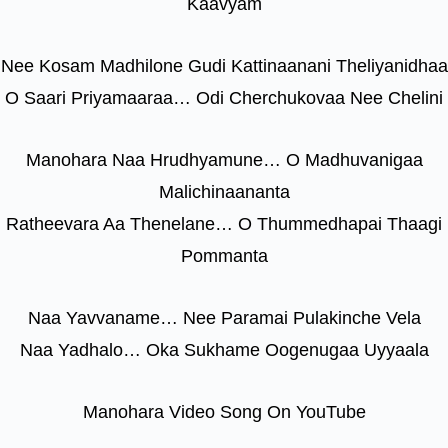
Kaavyam
Nee Kosam Madhilone Gudi Kattinaanani Theliyanidhaa
O Saari Priyamaaraa… Odi Cherchukovaa Nee Chelini
Manohara Naa Hrudhyamune… O Madhuvanigaa
Malichinaananta
Ratheevara Aa Thenelane… O Thummedhapai Thaagi
Pommanta
Naa Yavvaname… Nee Paramai Pulakinche Vela
Naa Yadhalo… Oka Sukhame Oogenugaa Uyyaala
Manohara Video Song On YouTube