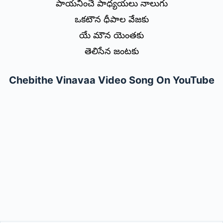
పాయనించే పాధ్యయలు నాలుగు
ఒకటౌన ధీపాల వేజకు
యే మౌన యెంతకు
తెలిసేన జంటకు
Chebithe Vinavaa Video Song On YouTube