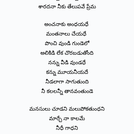
శారదనా నీకు తేలుపవే ప్రేమ
అంచనాకు అంధయధే
మంతనాలు చేయధే
పొంచి వుండి గుండెలో
అలికిడి లేక చొరబడుతోంది
నన్ను వీడి వుండధే
కన్ను మూయనీయదే
నీడలాగా సాగుతుంది
నీ కలలన్నీ తానవంతుండె
మనసులు చూడని మలుపోకతుంధని
మార్చే నా కాలమే
నీధీ గాధని