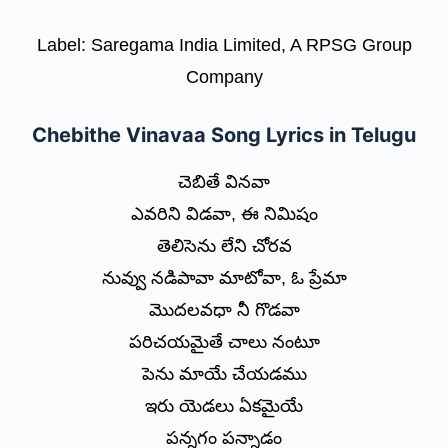
Label: Saregama India Limited, A RPSG Group
Company
Chebithe Vinavaa Song Lyrics in Telugu
చెబితే వినవా
ఎవరిని విడవా, ఈ నిమిషం
తెలిసెను లేని చోరవ
నువ్వు నడిపావా మాటోవా, ఓ ప్రేమా
మొదలవధా నీ గొడవా
పరిచయమైతే చాలు నంటూ
పెను మాయే చేయడము
ఇరు యెడలు ఏకమైయే
పన్నగం పన్నాడం