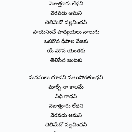
వెజుత్తూరు లేధని
వెరవడు ఆమని
చెలిమేదో పల్లవించనీ
పాయనించే పాధ్యయలు నాలుగు
ఒకటౌన ధీపాల వేజకు
యే మౌన యెంతకు
తెలిసేన జంటకు
మనసులు చూడని మలుపోకతుంధని
మార్చే నా కాలమే
నీధీ గాధని
వెజుత్తూరు లేధని
వెరవడు ఆమని
చెలిమేదో పల్లవించనీ