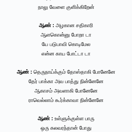
நாலு வேளை குளிக்கிறேன்
ஆண் :
அழகான சதிகாரி
ஆளகொன்னு போறா டா
யே படுபாவி கொடிமேல
என்ன காய போட்டா டா
ஆண் :
தெருநாய்க்கும் தோஸ்தாகி போனேனே
தேர் பாக்கா அவ பாத்து நின்னேனே
ஆகாசம் அவளாகி போனேனே
ராவெல்லாம் கூர்க்காவா நின்னேனே
ஆண் :
உள்ளுக்குள்ள பாரு
ஒரு கலவரந்தான் போது