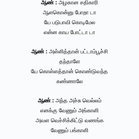
ஆண் :
அழகான சதிகாரி
ஆளகொன்னு போறா டா
யே படுபாவி கொடிமேல
என்ன காய போட்டா டா
ஆண் :
அள்ளித்தான் பட்டாம்பூச்சி
தந்தாளே
யே கொள்ளத்தான் கொண்டுவந்த
கண்ணாலே
ஆண் :
அந்த அச்சு வெல்லம்
எனக்கு வேணும் அங்காளி
அவள வெச்சிக்கிட்டு வணங்க
வேணும் பங்காளி