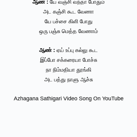
ஆண் :
யே வஞ்சி வந்தா போதும்
அட கஞ்சி கூட வேணா
யே பச்சை கிளி போது
ஒரு பஞ்சு மெத்த வேணாம்
ஆண் :
ஏய் உப்பு கல்லு கூட
இப்போ சக்கரையா போச்சு
நா நிம்மதியா தூங்கி
அட பத்து நாளு ஆச்சு
Azhagana Sathigari Video Song On YouTube