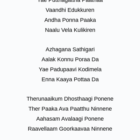
Yae Putthagattha Paathaa
Vaandhi Edukkuren
Andha Ponna Paaka
Naalu Vela Kulikiren
Azhagana Sathigari
Aalak Konnu Poraa Da
Yae Padupaavi Kodimela
Enna Kaaya Pottaa Da
Therunaaikum Dhosthaagi Ponene
Ther Paaka Ava Paatthu Ninnene
Aahasam Avalaagi Ponene
Raavellaam Goorkaavaa Ninnene