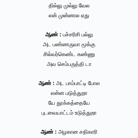
தில்லு முல்லு வேல
என் முன்னால ஏது
ஆண் :
பச்சரிசி பல்லு
அட பண்ணருவா மூக்கு
சில்வர்கெண்ட கண்ணு
அவ செம்பருத்தி டா
ஆண் :
அட பாம்பாட்டி போல
என்ன படுத்துறா
யே தூக்கத்தையே
புடவையாட்டம் உடுத்துறா
ஆண் :
அழகான சதிகாரி