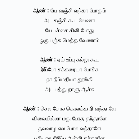
ஆண் :
யே வஞ்சி வந்தா போதும்
அட கஞ்சி கூட வேணா
யே பச்சை கிளி போது
ஒரு பஞ்சு மெத்த வேணாம்
ஆண் :
ஏய் உப்பு கல்லு கூட
இப்போ சக்கரையா போச்சு
நா நிம்மதியா தூங்கி
அட பத்து நாளு ஆச்சு
ஆண் :
செல போல கொலக்காரி வந்தாளே
விலையில்லா மது போத தந்தாளே
தலவாழ எல போல வந்தாளே
பசியாற சிரிப்பு அள்ளி தந்தாளே