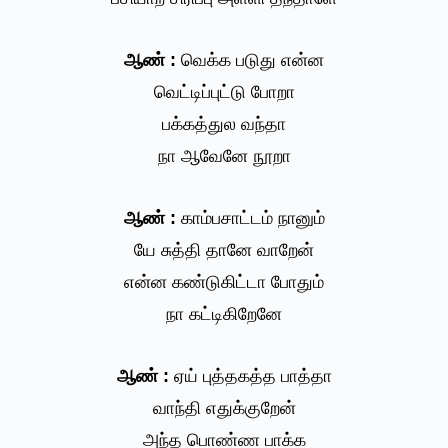
ஆண் :
வெக்க படுது என்ன
வெட்டிப்புட்டு போறா
பக்கத்துல வந்தா
நா ஆவேனே நூறா
ஆண் :
காம்பசாட்டம் நானும்
யே சுத்தி தானே வாறேன்
என்ன கண்டுகிட்டா போதும்
நா கட்டிகிறேனே
ஆண் :
ஏய் புத்தகத்த பாத்தா
வாந்தி எதுக்குறேன்
அந்த பொண்ண பாக்க