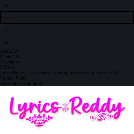
About Us
Contact Us
Disclaimer
DMCA
Lyrics Reddy – All Lastest Trending Movie Songs Lyrics 2024
Privacy Policy
Terms and Conditions