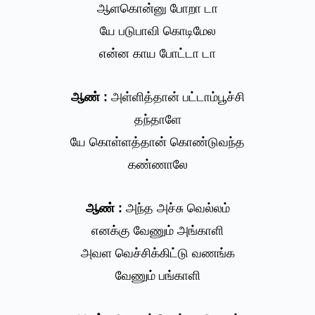
ஆளகொன்னு போறா டா
யே படுபாவி கொடிமேல
என்ன காய போட்டா டா
ஆண் :
அள்ளித்தான் பட்டாம்பூச்சி
தந்தாளே
யே கொள்ளத்தான் கொண்டுவந்த
கண்ணாலே
ஆண் :
அந்த அச்சு வெல்லம்
எனக்கு வேணும் அங்காளி
அவள வெச்சிக்கிட்டு வணங்க
வேணும் பங்காளி