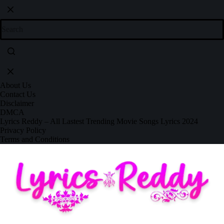
About Us
Contact Us
Disclaimer
DMCA
Lyrics Reddy – All Lastest Trending Movie Songs Lyrics 2024
Privacy Policy
Terms and Conditions