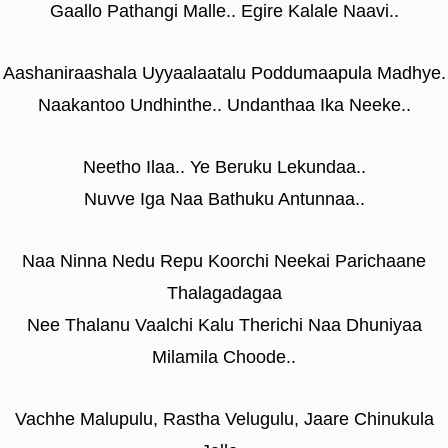
Gaallo Pathangi Malle.. Egire Kalale Naavi..
Aashaniraashala Uyyaalaatalu Poddumaapula Madhye.
Naakantoo Undhinthe.. Undanthaa Ika Neeke..
Neetho Ilaa.. Ye Beruku Lekundaa..
Nuvve Iga Naa Bathuku Antunnaa..
Naa Ninna Nedu Repu Koorchi Neekai Parichaane
Thalagadagaa
Nee Thalanu Vaalchi Kalu Therichi Naa Dhuniyaa
Milamila Choode..
Vachhe Malupulu, Rastha Velugulu, Jaare Chinukula