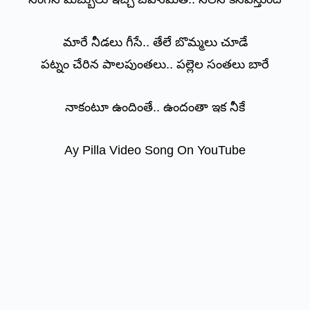
మారే నీడలు గీసే.. తేలే బొమ్మలు చూడే
పట్నం చేరిన పాలపుంతలు.. పల్లెల సంతలు బారే
నాకంటూ ఉందింతే.. ఉందంతా ఇక నీకే
Ay Pilla Video Song On YouTube