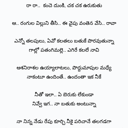
రా రా..
కంచె
దుంకి, చక చక ఉరుకుతు
ఆ.. రంగుల విల్లుని తీసి.. ఈ వైపు వంతెన వేసి.. రావా
ఎన్నో తలపులు, ఏవో కలతలు బతుకే పొరవుతున్నా
గాల్లో పతంగిమల్లె.. ఎగిరే కలలే నావి
ఆశనిరాశల ఉయ్యాలాటలు, పొద్దుమాపుల మధ్యే
నాకంటూ ఉందింతే.. ఉందంతా ఇక నీకే
నీతో ఇలా.. ఏ బెరుకు లేకుండా
నివ్వే ఇగ.. నా బతుకు అంటున్నా
నా నిన్న నేడు రేపు కూర్చి నీకై పరిచానే తలగడగా