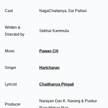
Cast
NagaChaitanya, Sai Pallavi
Written &
Sekhar Kammula
Directed by
Music
Pawan CH
Singer
Haricharan
Lyricist
Chaithanya Pingali
Narayan Das K. Narang & Puskur
Producer
Ram Mohan Rao