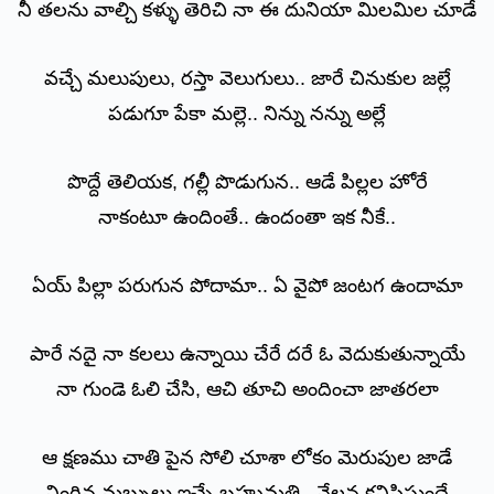
నీ తలను వాల్చి కళ్ళు తెరిచి నా ఈ దునియా మిలమిల చూడే
వచ్చే మలుపులు, రస్తా వెలుగులు.. జారే చినుకుల జల్లే
పడుగూ పేకా మల్లె.. నిన్ను నన్ను అల్లే
పొద్దే తెలియక, గల్లీ పొడుగున.. ఆడే పిల్లల హోరే
నాకంటూ ఉందింతే.. ఉందంతా ఇక నీకే..
ఏయ్ పిల్లా పరుగున పోదామా.. ఏ వైపో జంటగ ఉందామా
పారే నదై నా కలలు ఉన్నాయి చేరే దరే ఓ వెదుకుతున్నాయే
నా గుండె ఓలి చేసి, ఆచి తూచి అందించా జాతరలా
ఆ క్షణము చాతి పైన సోలి చూశా లోకం మెరుపుల జాడే
నింగిన మబ్బులు ఇచ్చే బహుమతి.. నేలన కనిపిస్తుందే