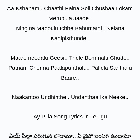
Aa Kshanamu Chaathi Paina Soli Chushaa Lokam
Merupula Jaade..
Ningina Mabbulu Ichhe Bahumathi.. Nelana
Kanipisthunde..
Maare needalu Geesi,, Thele Bommalu Chude..
Patnam Cherina Paalapunthalu.. Pallela Santhalu
Baare..
Naakantoo Undhinthe.. Undanthaa Ika Neeke..
Ay Pilla Song Lyrics in Telugu
ఏయ్ పిల్లా పరుగున పోదామా.. ఏ వైపో జంటగ ఉందామా