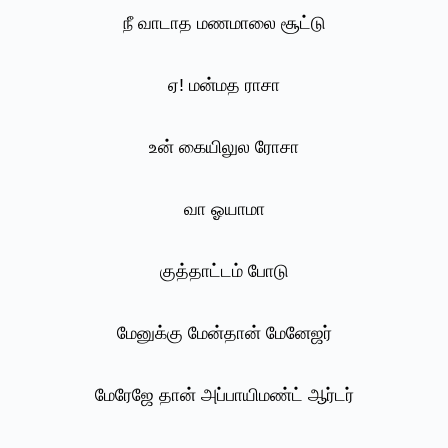
நீ வாடாத மணமாலை சூட்டு
ஏ! மன்மத ராசா
உன் கையிலுல ரோசா
வா ஓயாமா
குத்தாட்டம் போடு
மேனுக்கு மேன்தான் மேனேஜர்
மேரேஜே தான் அப்பாயிமண்ட் ஆர்டர்