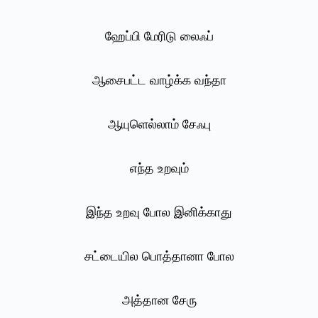
ஹேப்பி மேரிடு லைஃப்
ஆசைபட்ட வாழ்க்க வந்தா
ஆயுளெல்லாம் சேஃபு
எந்த உறவும்
இந்த உறவு போல இனிக்காது
சட்டையில பொத்தானா போல
அத்தான சேரு