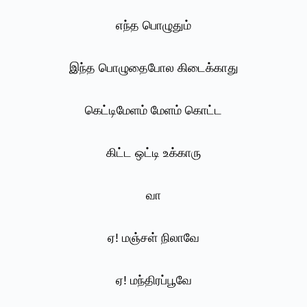
எந்த பொழுதும்
இந்த பொழுதைபோல கிடைக்காது
கெட்டிமேளம் மேளம் கொட்ட
கிட்ட ஒட்டி உக்காரு
வா
ஏ! மஞ்சள் நிலாவே
ஏ! மந்திரப்பூவே