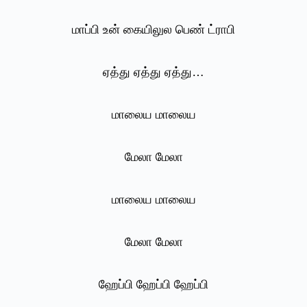
மாப்பி உன் கையிலுல பெண் ட்ராபி
ஏத்து ஏத்து ஏத்து…
மாலைய மாலைய
மேலா மேலா
மாலைய மாலைய
மேலா மேலா
ஹேப்பி ஹேப்பி ஹேப்பி