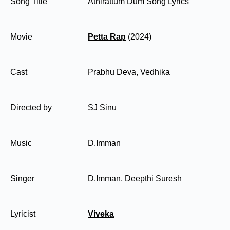
Song Title
Athirattum Dum Song Lyrics
Movie
Petta Rap
(2024)
Cast
Prabhu Deva, Vedhika
Directed by
SJ Sinu
Music
D.Imman
Singer
D.Imman, Deepthi Suresh
Lyricist
Viveka