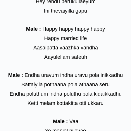
Hey rendu perukullaeyum
Ini thevaiyilla gapu
Male :
Happy happy happy happy
Happy married life
Aasaipatta vaazhka vandha
Aayulellam safeuh
Male :
Endha uravum indha uravu pola inikkadhu
Sattaiyila pothaana pola athaana seru
Endha poluthum indha poluthu pola kidaikkadhu
Ketti melam kottakitta otti ukkaru
Male :
Vaa
Ye manjal nilavae