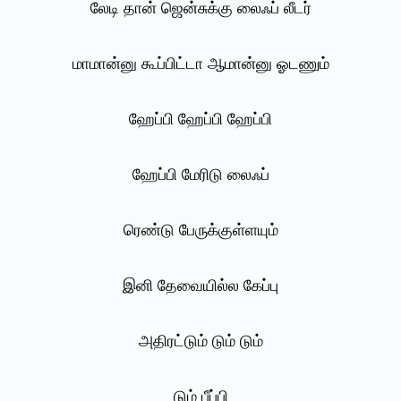
லேடி தான் ஜென்சுக்கு லைஃப் லீடர்
மாமான்னு கூப்பிட்டா ஆமான்னு ஓடணும்
ஹேப்பி ஹேப்பி ஹேப்பி
ஹேப்பி மேரிடு லைஃப்
ரெண்டு பேருக்குள்ளயும்
இனி தேவையில்ல கேப்பு
அதிரட்டும் டும் டும்
டும் பீப்பி