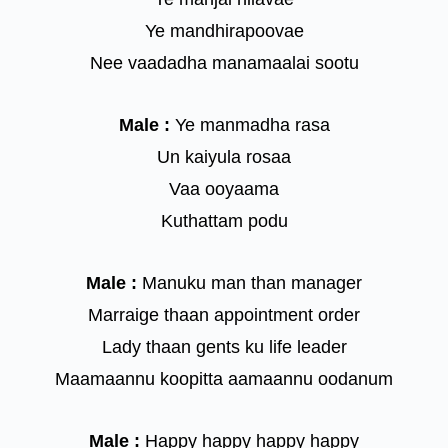
Ye mandhirapoovae
Nee vaadadha manamaalai sootu
Male :
Ye manmadha rasa
Un kaiyula rosaa
Vaa ooyaama
Kuthattam podu
Male :
Manuku man than manager
Marraige thaan appointment order
Lady thaan gents ku life leader
Maamaannu koopitta aamaannu oodanum
Male :
Happy happy happy happy