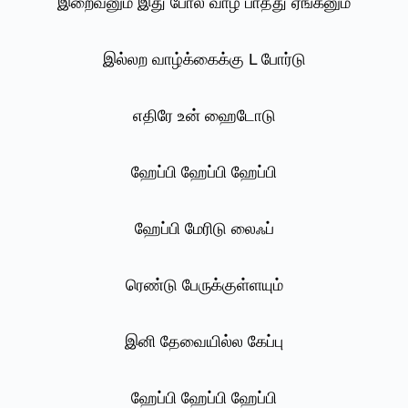
இறைவனும் இது போல வாழ பாத்து ஏங்கனும்
இல்லற வாழ்க்கைக்கு L போர்டு
எதிரே உன் ஹைடோடு
ஹேப்பி ஹேப்பி ஹேப்பி
ஹேப்பி மேரிடு லைஃப்
ரெண்டு பேருக்குள்ளயும்
இனி தேவையில்ல கேப்பு
ஹேப்பி ஹேப்பி ஹேப்பி