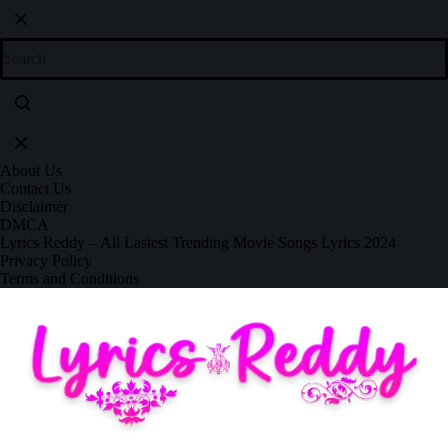
About Us
Contact Us
Disclaimer
DMCA
Lyrics Reddy – All Lastest Trending Movie Songs Lyrics 2024
Privacy Policy
Terms and Conditions